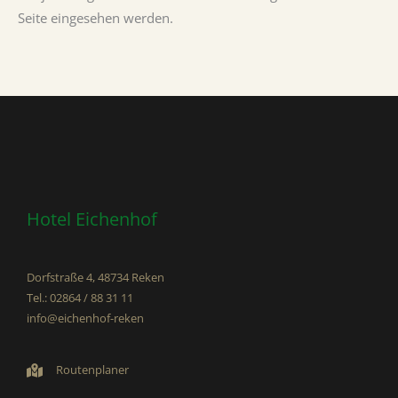
Seite eingesehen werden.
Hotel Eichenhof
Dorfstraße 4, 48734 Reken
Tel.: 02864 / 88 31 11
info@eichenhof-reken
Routenplaner